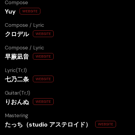
Compose
Yuy
WEBSITE
Compose / Lyric
クロデル
WEBSITE
Compose / Lyric
早蕨凪音
WEBSITE
Lyric(Tr,1)
七乃二条
WEBSITE
Guitar(Tr,1)
りおんぬ
WEBSITE
Mastering
たっち（studio アステロイド）
WEBSITE