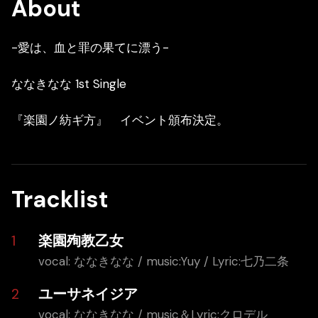
About
-愛は、血と罪の果てに漂う-
ななきなな 1st Single
『楽園ノ紡ギ方』 イベント頒布決定。
Tracklist
楽園殉教乙女
vocal: ななきなな / music:Yuy / Lyric:七乃二条
ユーサネイジア
vocal: ななきなな / music＆Lyric:クロデル