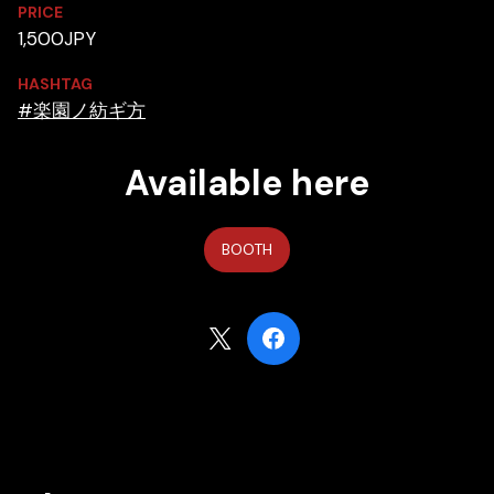
PRICE
1,500JPY
HASHTAG
#楽園ノ紡ギ方
Available here
BOOTH