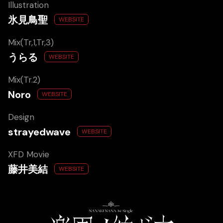
Illustration
氷見鳥聖
WEBSITE
Mix(Tr,1,Tr,3)
うらる
WEBSITE
Mix(Tr.2)
Noro
WEBSITE
Design
strayedwave
WEBSITE
XFD Movie
藤井美結
WEBSITE